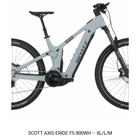
na
stronie
produktu
Ten
produkt
SCOTT AXIS ERIDE FS 800WH – XL/L/M
ma
wiele