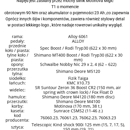
Napęd jest zasilany przez mocny silnik Motinova Migic
T1 o momencie
obrotowym 90 Nm oraz akumulator o pojemności 23 Ah ,co zapewnia 
Oprócz innych šíýw i komponentów, zawiera również stylowy detal
w postaci lekkiego logo , które nadaje rowerowi unikalny wygląd.
rama:
Alloy 6061
pedały:
ALLOY
przednie
Spec Boost / Rodi Tryp30 (622 x 30 mm)
koło / piasta:
tylne koło /
Shimano MT400 Boost / Rodi Tryp30 (622 x 30
piasta:
mm)
opony:
Schwalbe Nobby Nic 29 x 2, 4 (62 – 622)
przerzutka
Shimano Deore M5120
tylna:
siodełko:
Fizik Taiga
łańcuch:
KMC X10.73
SR Suntour Zeron 36 Boost CR2 (150 mm, air
widelec:
spring with crown lock) / Fox Float D
hamulce:
Shimano Deore M4120 (180 mm disc)
przerzutki:
Shimano Deore M4100
korby:
Motinova (170 mm, 38 t.)
kaseta:
Sunrace CSMS2 (11-46 z.)
kod
76060.23, 76061.23, 76062.23, 76063.23
producenta:
Telescopic Kind shock 900i 125 mm (15, 7, 17, 5),
sztyca:
150 mm (19, 21)