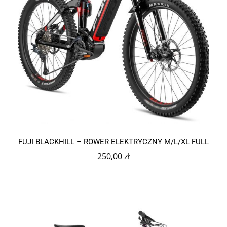
Ten
produkt
FUJI BLACKHILL – ROWER ELEKTRYCZNY M/L/XL FULL
ma
wiele
250,00
zł
wariantów.
Opcje
można
wybrać
na
stronie
produktu