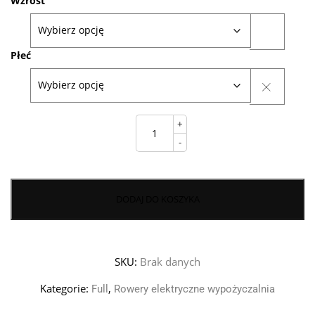
Wzrost
Płeć
Levit
+
NEGULO
820Wh
-
2026
quantity
DODAJ DO KOSZYKA
SKU:
Brak danych
Kategorie:
,
Full
Rowery elektryczne wypożyczalnia