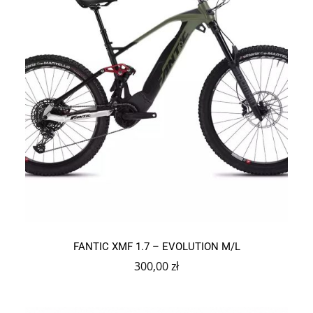
Ten
produkt
FANTIC XMF 1.7 – EVOLUTION M/L
ma
wiele
300,00
zł
wariantów.
Opcje
można
wybrać