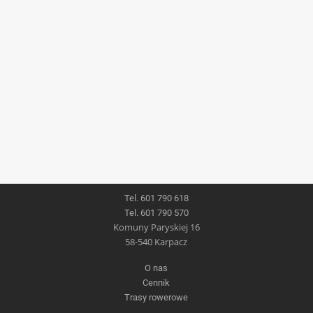
Tel. 601 790 618
Tel. 601 790 570
Komuny Paryskiej 16
58-540 Karpacz
O nas
Cennik
Trasy rowerowe