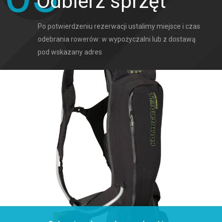
Odbierz sprzęt
Po potwierdzeniu rezerwacji ustalimy miejsce i czas 
odebrania rowerów: w wypożyczalni lub z dostawą 
pod wskazany adres