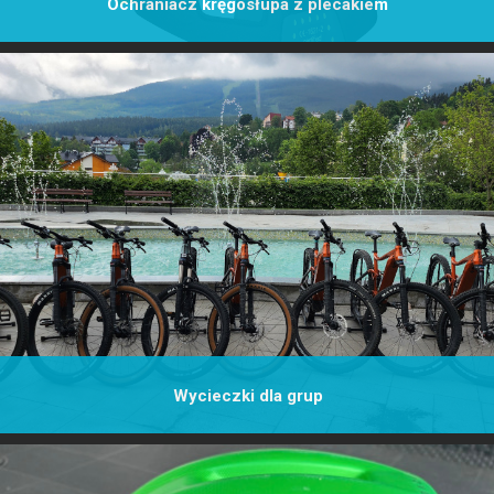
Ochraniacz kręgosłupa z plecakiem
Chroń swój kręgosłup, wypożycz ochraniacz ze zintegrowanym plecakiem!
Śliskie kamienie, wystające korzenie, ostre zakręty są przyczyną wielu
kontuzji. Tylko w naszej ofercie!
Wycieczki dla grup
Organizujemy wycieczki dla grup zorganizowanych. Planujesz firmowy
wyjazd? Integrację zespołową? Skontaktuj się z nami.
KONTAKT