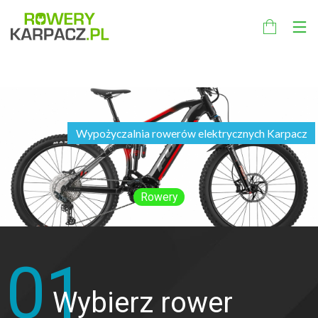
Wypożyczalnia rowerów elektrycznych Karpacz
Rowery
01
Wybierz rower